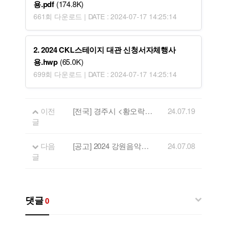
용.pdf
(174.8K)
661회 다운로드 | DATE : 2024-07-17 14:25:14
2. 2024 CKL스테이지 대관 신청서자체행사
용.hwp
(65.0K)
699회 다운로드 | DATE : 2024-07-17 14:25:14
이전
[전국] 경주시 <황오락 뮤직 페스타> 1일차 공연 참가자 모집 (공연지원금)
24.07.19
글
다음
[공고] 2024 강원음악창작소 음원제작 지원사업 선정 결과
24.07.08
글
댓글
0