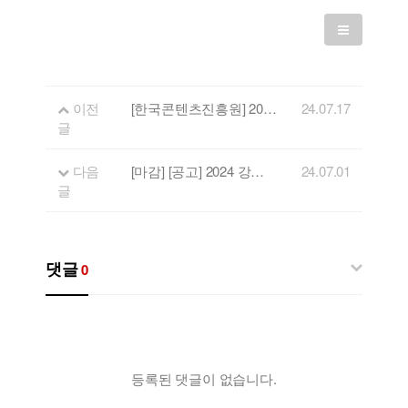
이전
[한국콘텐츠진흥원] 2024 CKL스테이지 대관 안내 - 음창소 지원 이력 뮤지션 대상
24.07.17
글
다음
[마감] [공고] 2024 강원음악창작소 음원녹음 지원사업 공고 (강원도 신분증, 재학증명서, 재직증명서)
24.07.01
글
댓글
0
등록된 댓글이 없습니다.