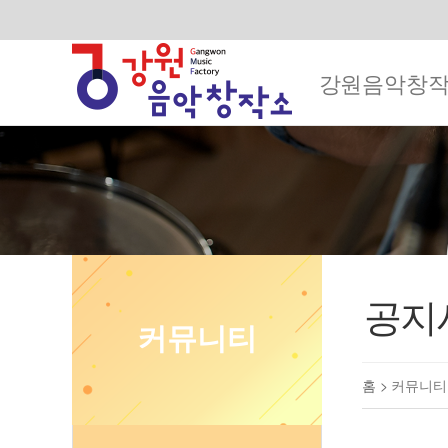
강원음악창
공지
커뮤니티
홈 >
커뮤니