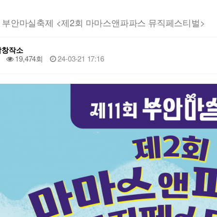
회 부안마실축제 <제2회 마마스앤파파스 뮤직페스티벌>
악창작소
19,474회
24-03-21 17:16