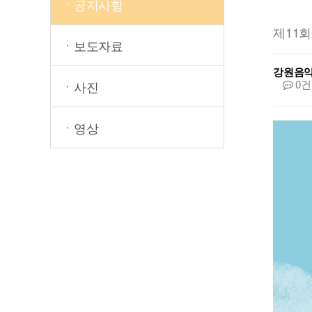
ㆍ공지사항
제11
ㆍ보도자료
강원음
0건
ㆍ사진
ㆍ영상