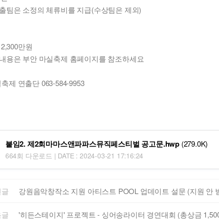
진출팀은 소정의 체류비를 지급(수상팀은 제외)
금
 2,300만원
 내용은 부안 마실축제 홈페이지를 참조하세요
제 연출단 063-584-9953
붙임2. 제2회마마스앤파파스뮤직페스티벌 공고문.hwp
(279.0K)
664회 다운로드 | DATE : 2024-03-21 17:16:24
전글
강원음악창작소 지원 아티스트 POOL 업데이트 설문 (지원 안
음글
'히든스테이지' 프로젝트 - 싱어송라이터 경연대회 (총상금 1,50