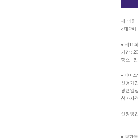
제 11
<제 2
● 제1
기간 : 202
장소 :
●마마스
신청기간 : 
경연일정 :
참가자격 
*팀 구
신청방법
(buan
● 참가