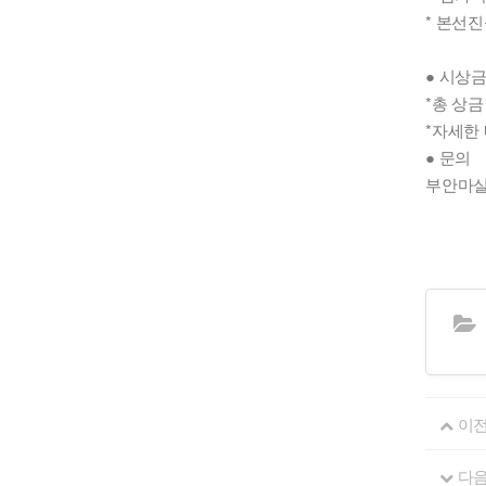
* 본선
● 시상
*총 상금
*자세한
● 문의
부안마실축
이
다