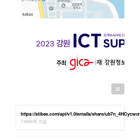
https://stibee.com/api/v1.0/emails/share/ub7n_4HCy
13846회 연결