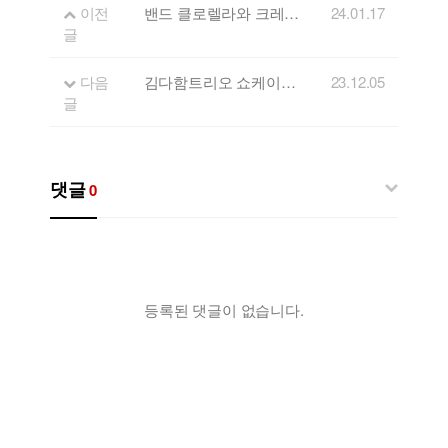
이전
밴드 클로렐라와 크레센도가 함께 하는 신년음악회 (2024. 1. 20. 18:00) - kbs 촬영
24.01.17
글
다음
김다함트리오 쇼케이스 공연 "하슬로드 프로젝트"
23.12.05
글
댓글
0
등록된 댓글이 없습니다.