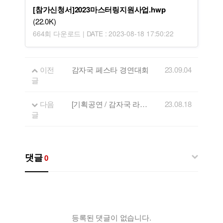
[참가신청서]2023마스터링지원사업.hwp
(22.0K)
664회 다운로드 | DATE : 2023-08-18 17:50:22
이전
감자국 페스타 경연대회
23.09.04
글
다음
[기획공연 / 감자국 라이브] 춘천, 강릉, 원주 공연
23.08.18
글
댓글
0
등록된 댓글이 없습니다.