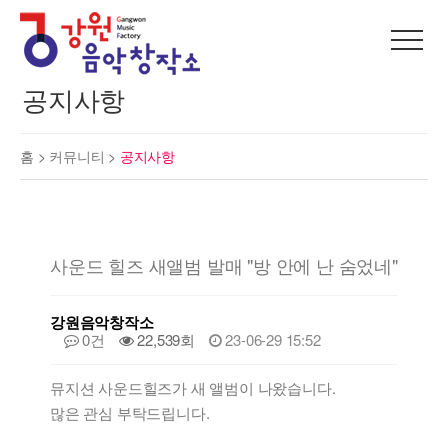
공지사항
홈 >
커뮤니티
>
공지사항
사운드 힐즈 새앨범 발매 "방 안에 난 숨었네"
강원음악창작소
0건
22,539회
23-06-29 15:52
뮤지션 사운드힐즈가 새 앨범이 나왔습니다.
많은 관심 부탁드립니다.