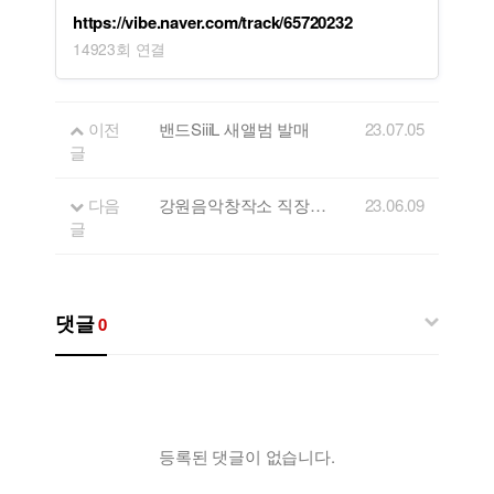
https://vibe.naver.com/track/65720232
14923회 연결
이전
밴드SiiiL 새앨범 발매
23.07.05
글
다음
강원음악창작소 직장인밴드연합공연 제5회 모두모여Rock 페스티벌
23.06.09
글
댓글
0
등록된 댓글이 없습니다.