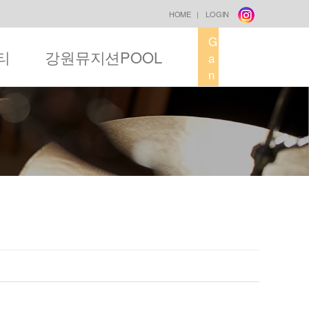
HOME
|
LOGIN
G
티
강원뮤지션POOL
a
n
g
w
o
n
M
u
s
i
c
F
a
c
t
o