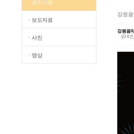
ㆍ공지사항
강원음
ㆍ보도자료
강원음
0건
ㆍ사진
ㆍ영상