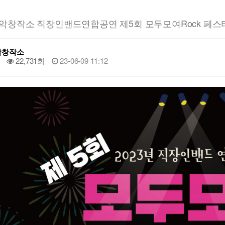
악창작소 직장인밴드연합공연 제5회 모두모여Rock 페스
악창작소
22,731회
23-06-09 11:12