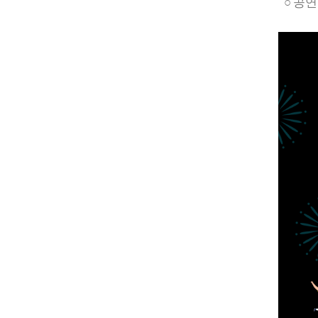
○
공연문