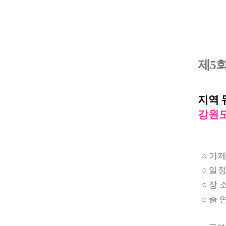
제
5
지역 
강원도
○
가 제
○
일 정
○
장 
○
출 연
수채화