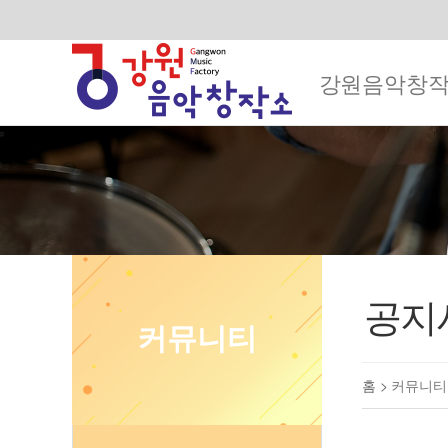
강원음악창
공지
커뮤니티
홈 >
커뮤니