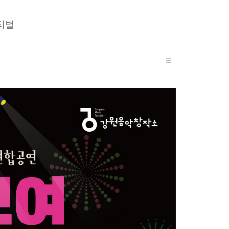
r
y
티벌