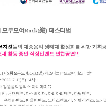
회 모두모여
Rock(
樂
)
페스티벌
뮤지션
들의 대중음악 생태계 활성화를 위한 기획
내 활동 중인 직장인밴드 연합공연!!
:
[
제
5
회 모
두
모
여
Rock(
樂
)
페스티벌
]
“
모모락 페스티벌
”
: 2023. 7. 1.(
토
) 14시~
소
:
강원음악창작소 아니마떼끄
 진:
서면밴드, 다스베이더, 아리아리밴드, 한달밴드,
밴드, 반울림밴드, 노이즈팩토리, 인텔리전스, 느낌