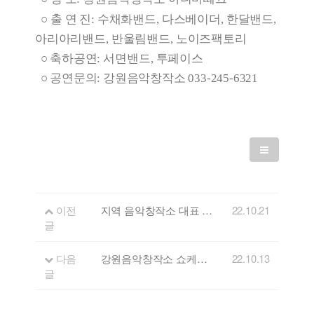
○
출 연 진:
수채화밴드
,
다스베이더
,
한달밴드
,
아리아리밴드
,
반울림밴드
,
노이즈팩토리
○
축하공연
:
서면밴드
,
투페이스
○
공연문의: 강원음악창작소 033-245-6321
이전
지역 음악창작소 대표 뮤지션이 함께하는 '2022 우리음악인 축제'로의 초대!
22.10.21
글
다음
강원음악창작소 쇼케이스&네트워킹 초청
22.10.13
글