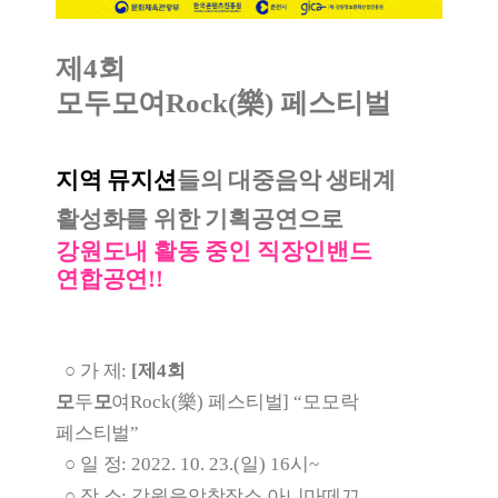
제
4
회
모두모여
Rock(
樂
)
페스티벌
지역 뮤지션
들의 대중음악 생태계
활성화를 위한 기획공연으로
강원도내 활동 중인 직장인밴드
연합공연!!
○
가 제
:
[
제
4
회
모
두
모
여
Rock(
樂
)
페스티벌
]
“
모모락
페스티벌
”
○
일 정
: 2022. 10. 23.(
일
) 16시~
○
장 소
:
강원음악창작소 아니마떼끄