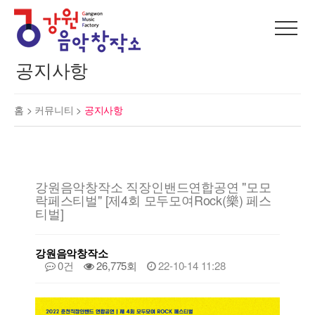
공지사항
홈 >
커뮤니티
>
공지사항
강원음악창작소 직장인밴드연합공연 "모모
락페스티벌" [제4회 모두모여Rock(樂) 페스
티벌]
강원음악창작소
0건
26,775회
22-10-14 11:28