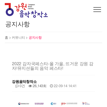
공지사항
홈 >
커뮤니티
>
공지사항
2022 감자국페스타-올 가을, 뜨거운 강원 감
자!뮤지션들의 음악 페스타!
강원음악창작소
0건
26,143회
22-09-14 14:41