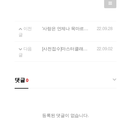
이전
'사랑은 언제나 목마르다' 가수 유미 [마스터클래스 공개강좌]
22.09.28
글
다음
[사전접수]마스터클래스 2,3회차 [영혼의 기타리스트 이근형 vs 괴물연주자 베이시스트 장태웅]
22.09.02
글
댓글
0
등록된 댓글이 없습니다.