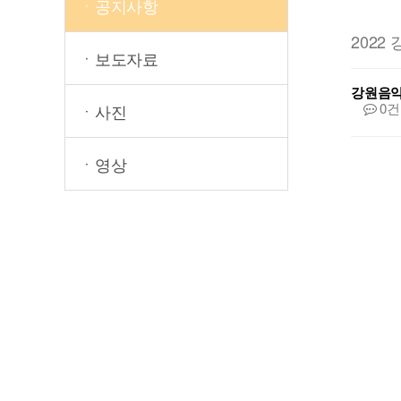
ㆍ공지사항
202
ㆍ보도자료
강원음
0건
ㆍ사진
ㆍ영상