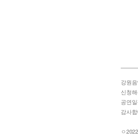
강원음
신청해
공연일
감사합
ㅇ20