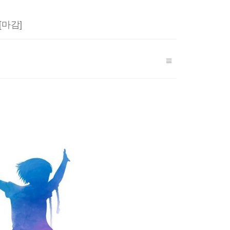
r
y
[마감]