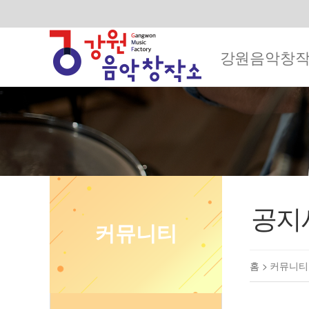
강원음악창
공지
커뮤니티
홈 >
커뮤니