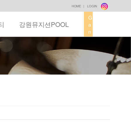
HOME
|
LOGIN
G
티
강원뮤지션POOL
a
n
g
w
o
n
M
u
s
i
c
F
a
c
t
o