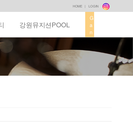
HOME
|
LOGIN
G
티
강원뮤지션POOL
a
n
g
w
o
n
M
u
s
i
c
F
a
c
t
o