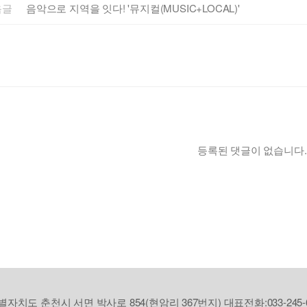
음글
음악으로 지역을 잇다! '뮤지컬(MUSIC+LOCAL)'
등록된 댓글이 없습니다.
자치도 춘천시 서면 박사로 854(현암리 367번지) 대표전화:033-245-6