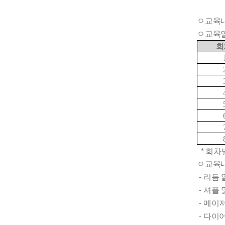
ㅇ교육
ㅇ교육
회
* 회차
ㅇ교육
-
리듬 
-
셔플 
-
메이저
-
다이어