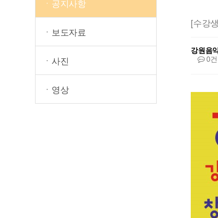
ㆍ공지사항
[수강생
ㆍ보도자료
강원음
0건
ㆍ사진
ㆍ영상