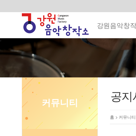
강원음악창
공지
커뮤니티
홈 >
커뮤니