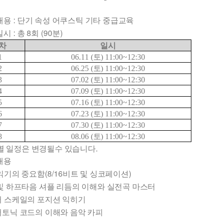
:
내용
단기 속성 어쿠스틱 기타 중급교육
:
8
(90
)
일시
총
회
분
차
일시
1
06.11 (
토
) 11:00~12:30
2
06.25 (
토
) 11:00~12:30
3
07.02 (
토
) 11:00~12:30
4
07.09 (
토
) 11:00~12:30
5
07.16 (
토
) 11:00~12:30
6
07.23 (
토
) 11:00~12:30
7
07.30 (
토
) 11:00~12:30
8
08.06 (
토
) 11:00~12:30
별 일정은 변경될수 있습니다.
내용
(8/16
)
읽기의 중요함
비트 및 싱코페이션
및 하프타음 셔플 리듬의 이해와 실전곡 마스터
 스케일의 포지션 익히기
토닉 코드의 이해와 음악 카피