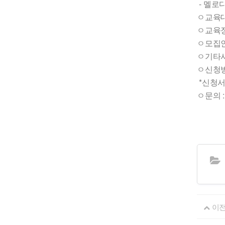
-
멜로디
ㅇ교육
ㅇ교육
ㅇ모집
ㅇ기타
ㅇ신청
*
신청서
ㅇ문의
이