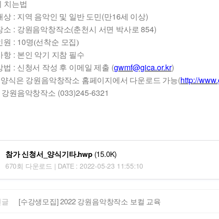
 치는법
:
(
16
)
대상
지역 음악인 및 일반 도민
만
세 이상
:
(
854)
장소
강원음악창작소
춘천시 서면 박사로
: 10
인원
명(선착순 모집)
:
사항
본인 악기 지참 필수
:
(
gwmf@gica.or.kr
)
방법
신청서 작성 후 이메일 제출
(
http://www
양식은 강원음악창작소 홈페이지에서 다운로드 가능
:
(033)245-6321
강원음악창작소
참가 신청서_양식기타.hwp
(15.0K)
670회 다운로드 | DATE : 2022-05-23 11:55:10
전글
[수강생모집] 2022 강원음악창작소 보컬 교육