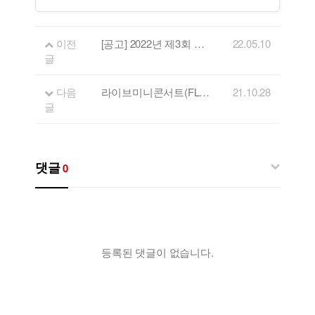
이전
[공고] 2022년 제3회 강원뮤직스타선발대회 참가 모집 공고
22.05.10
글
다음
라이브미니콘서트(FLL) 20회 출연자 - 하이하바
21.10.28
글
댓글
0
등록된 댓글이 없습니다.