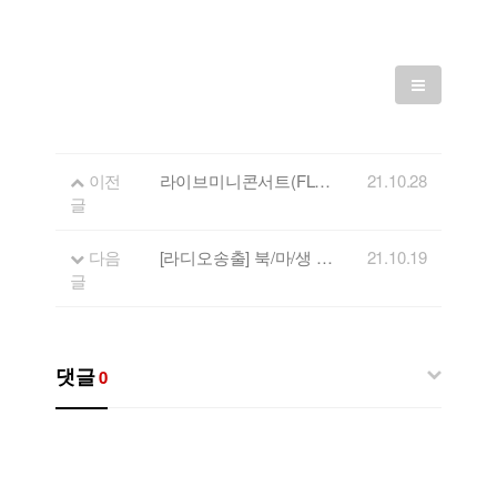
이전
라이브미니콘서트(FLL) 19회 출연자 - 클라이맥스 크루
21.10.28
글
다음
[라디오송출] 북/마/생 나눔 콘서트 개최 안내
21.10.19
글
댓글
0