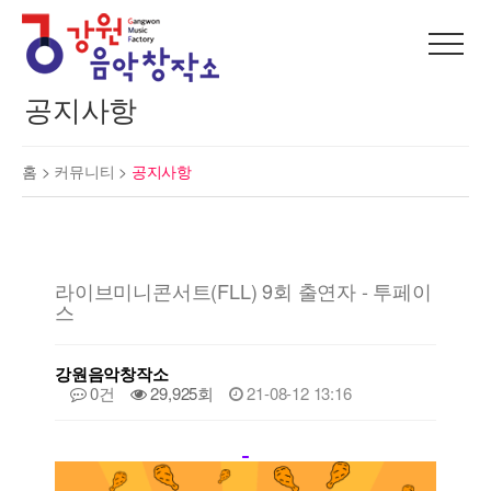
공지사항
홈 >
커뮤니티
>
공지사항
라이브미니콘서트(FLL) 9회 출연자 - 투페이
스
강원음악창작소
0건
29,925회
21-08-12 13:16