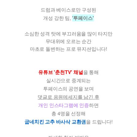
드럼과 베이스로만 구성된
개성 강한 팀,
'투페이스'
소심한 성격 탓에 부끄러움을 많이 타지만
무대위에 오르는 순간
마초로 돌변하는 프로 뮤지션입니다!
유튜브 '춘천TV' 채널
을 통해
실시간으로 중계되는
투페이스의 공연을 보며
댓글로 응원메세지를 남긴 후
개인 인스타그램에 인증
하면
총 4명을 선정해
굽네치킨 고추 바사삭 교환권
을 드립니다!