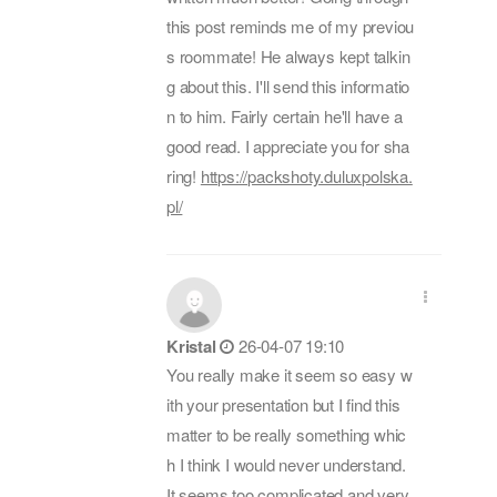
this post reminds me of my previou
s roommate! He always kept talkin
g about this. I'll send this informatio
n to him. Fairly certain he'll have a
good read. I appreciate you for sha
ring!
https://packshoty.duluxpolska.
pl/
Kristal
26-04-07 19:10
You really make it seem so easy w
ith your presentation but I find this
matter to be really something whic
h I think I would never understand.
It seems too complicated and very