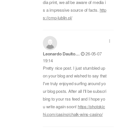
dia print, we all be aware of media i
s a impressive source of facts.
http
s://cmp-lublin.pl/
Leonardo Daulto…
26-05-07
19:14
Pretty nice post. I just stumbled up
on your blog and wished to say that
I've truly enjoyed surfing around yo
ur blog posts. After all I'll be subscri
bing to your rss feed and I hope yo
u write again soon!
https://photokic
hi.com/casino/chalk-wins-casino/