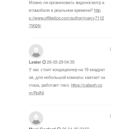
Можно ли организовать видеоосмотр а
втомобиля в реальном времени?
http
s://www.offibelize.com/author/marcy7112
79026/
Lester
26-03-29 04:35
У нас стоит кондиционер на 19 квадрат
ов, для небольшой комнаты хватает за
глаза, работает тихо.
https://cabseh.co
m/RplNI
Muoi Conforti
26-04-08 22:59