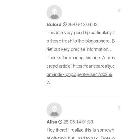
Buford
26-06-12 04:03
This is a very good tip particularly t
o those fresh to the blogosphere. B
rief but very precise information…
Thanks for sharing this one. A mus
t read article!
https://caneparealty.c
om/index.php/agent/elise47d0259
7/
Alisa
26-06-14 01:33
Hey there! I realize this is somewh
at off-topic but I had to ask. Does o