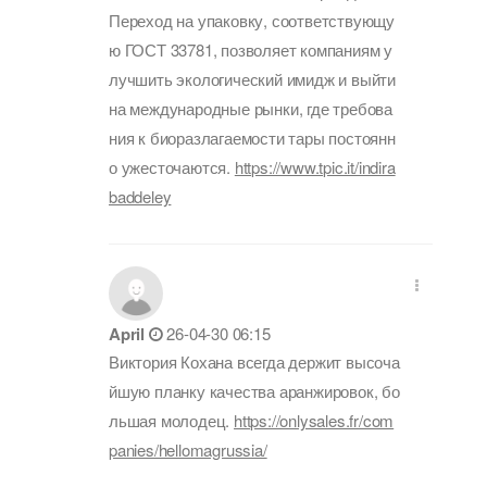
Переход на упаковку, соответствующу
ю ГОСТ 33781, позволяет компаниям у
лучшить экологический имидж и выйти
на международные рынки, где требова
ния к биоразлагаемости тары постоянн
о ужесточаются.
https://www.tpic.it/indira
baddeley
April
26-04-30 06:15
Виктория Кохана всегда держит высоча
йшую планку качества аранжировок, бо
льшая молодец.
https://onlysales.fr/com
panies/hellomagrussia/