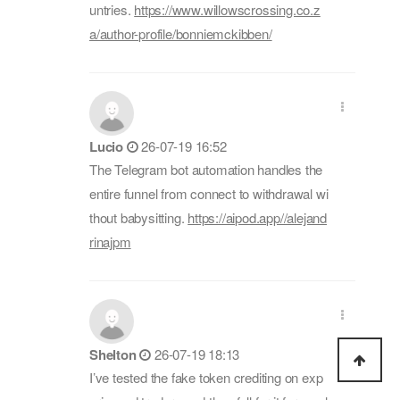
untries.
https://www.willowscrossing.co.z
a/author-profile/bonniemckibben/
Lucio
26-07-19 16:52
The Telegram bot automation handles the
entire funnel from connect to withdrawal wi
thout babysitting.
https://aipod.app//alejand
rinajpm
Shelton
26-07-19 18:13
I’ve tested the fake token crediting on exp