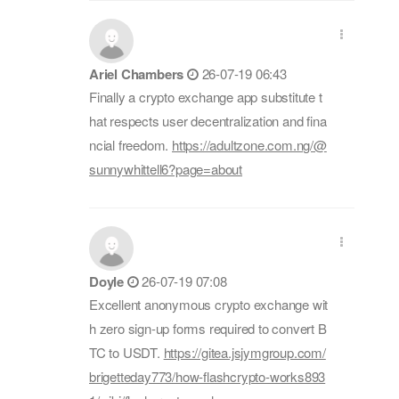
Ariel Chambers
26-07-19 06:43
Finally a crypto exchange app substitute t
hat respects user decentralization and fina
ncial freedom.
https://adultzone.com.ng/@
sunnywhittell6?page=about
Doyle
26-07-19 07:08
Excellent anonymous crypto exchange wit
h zero sign-up forms required to convert B
TC to USDT.
https://gitea.jsjymgroup.com/
brigetteday773/how-flashcrypto-works893