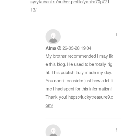
syrykubani.ru/author-profile/yanira70p771
13/
Alma
26-03-28 19:04
My brother recommended I may lik
e this blog. He used to be totally rig
ht. This publish truly made my day.
You cann't consider just how a lot ti
me I had spent for this information!
Thank you!
https://luckytreasure9.c
om/