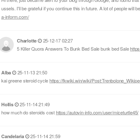
ussels. I'll be grateful if you continue this in future. A lot of people wil
a-inform.com/
Charlotte
25-12-17 02:27
5 Killer Quora Answers To Bunk Bed Sale bunk bed Sale
http
Alba
25-11-13 21:50
kai greene steroid cycle
https://fkwiki.win/wiki/Post:Trenbolone_Wikipe
Hollis
25-11-14 21:49
how much do steroids cost
https://autovin-info.com/user/miceturtle45/
Candelaria
25-11-14 21:59