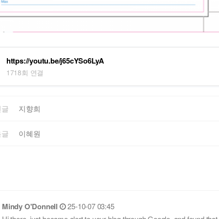
https://youtu.be/j65cYSo6LyA
1718회 연결
전글
지향희
음글
이혜원
Mindy O'Donnell
25-10-07 03:45
Hi there, just became alert to your blog through Google, and found that i