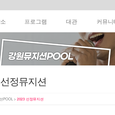
작소
프로그램
대관
커뮤니
3 선정뮤지션
션POOL
>
2023 선정뮤지션