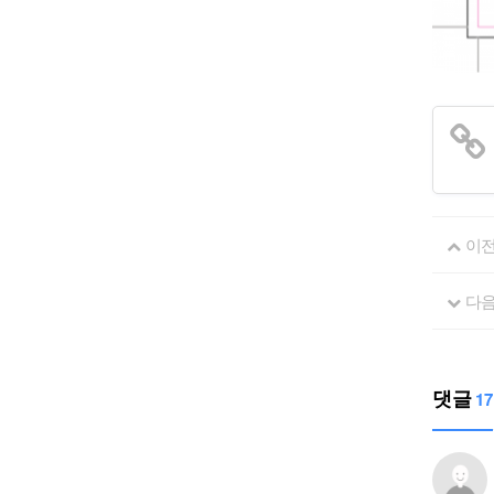
이
다
댓글
17