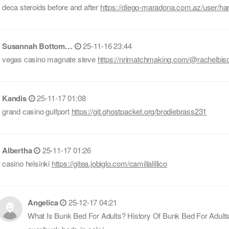
deca steroids before and after
https://diego-maradona.com.az/user/han
Susannah Bottom…
25-11-16 23:44
vegas casino magnate steve
https://nrimatchmaking.com/@rachelbis
Kandis
25-11-17 01:08
grand casino gulfport
https://git.ghostpacket.org/brodiebrass231
Albertha
25-11-17 01:26
casino helsinki
https://gitea.jobiglo.com/camillalillico
Angelica
25-12-17 04:21
What Is Bunk Bed For Adults? History Of Bunk Bed For Adult