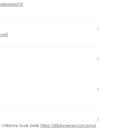
dleshield15/
coe0
s childrens bunk beds
https://ddsbyowner.com/empl