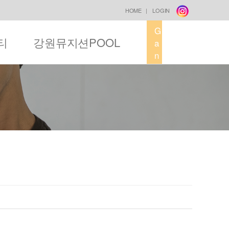
HOME
|
LOGIN
G
티
강원뮤지션POOL
a
n
g
w
o
n
M
u
s
i
c
F
a
c
t
o