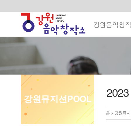
강원음악창
202
강원뮤지션POOL
홈 >
강원뮤지