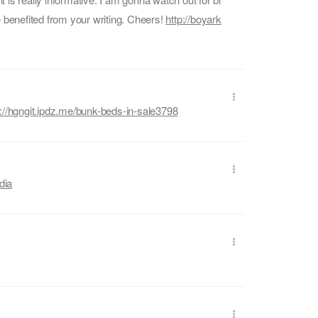
l be benefited from your writing. Cheers!
http://boyark
s://hgngit.ipdz.me/bunk-beds-in-sale3798
dia