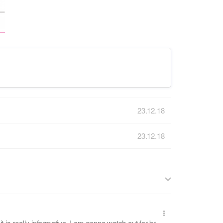
23.12.18
23.12.18
t is really informative. I am gonna watch out for br