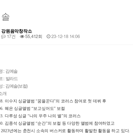
예솔
강원음악창작소
17건
55,412회
23-12-18 14:06
명 : 김예솔
 : 발라드
 : 김예솔(보컬)
소개
8. 
이수지 싱글앨범 
“
꿈을꾼다
”
의 코러스 참여로 첫 데뷔 후
6. 
혜은 싱글앨범 
“
보고싶어도
” 
보컬
3. 
다루성 싱글 
“
나의 우주 나의 별
”
의 코러스
0. 
김종석 싱글앨범 
“
순간
”
의 보컬 등 다양한 앨범에 참여하였고
 
2023
년에는 춘천시 소속의 버스커로 활동하며 활발한 활동을 하고 있다
.