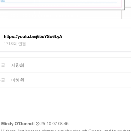
https://youtu.be/j65cYSo6LyA
1718회 연결
전글
지향희
음글
이혜원
Mindy O'Donnell
25-10-07 03:45
Hi there, just became alert to your blog through Google, and found that i