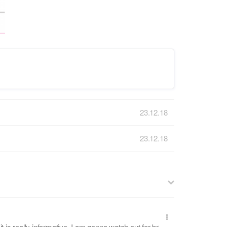
23.12.18
23.12.18
t is really informative. I am gonna watch out for br