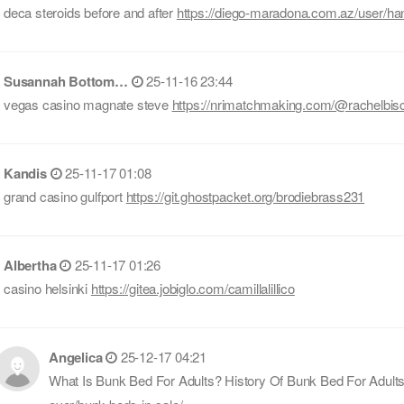
deca steroids before and after
https://diego-maradona.com.az/user/han
Susannah Bottom…
25-11-16 23:44
vegas casino magnate steve
https://nrimatchmaking.com/@rachelbis
Kandis
25-11-17 01:08
grand casino gulfport
https://git.ghostpacket.org/brodiebrass231
Albertha
25-11-17 01:26
casino helsinki
https://gitea.jobiglo.com/camillalillico
Angelica
25-12-17 04:21
What Is Bunk Bed For Adults? History Of Bunk Bed For Adult