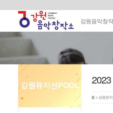
강원음악창
202
강원뮤지션POOL
홈 >
강원뮤지