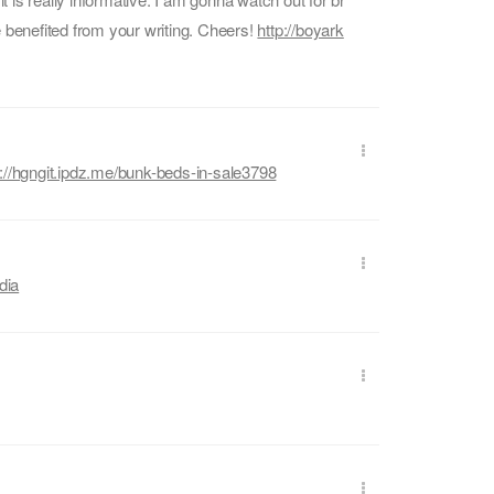
l be benefited from your writing. Cheers!
http://boyark
s://hgngit.ipdz.me/bunk-beds-in-sale3798
dia