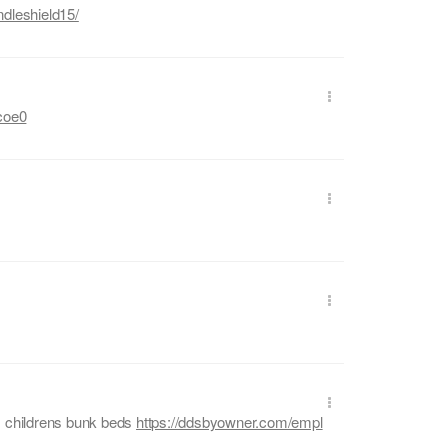
dleshield15/
coe0
s childrens bunk beds
https://ddsbyowner.com/empl