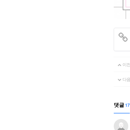
이
다
댓글
17