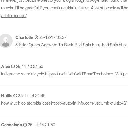
ussels. I'll be grateful if you continue this in future. A lot of people wil
a-inform.com/
Charlotte
25-12-17 02:27
5 Killer Quora Answers To Bunk Bed Sale bunk bed Sale
http
Alba
25-11-13 21:50
kai greene steroid cycle
https://fkwiki.win/wiki/Post:Trenbolone_Wikipe
Hollis
25-11-14 21:49
how much do steroids cost
https://autovin-info.com/user/miceturtle45/
Candelaria
25-11-14 21:59