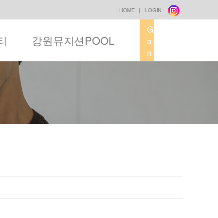
HOME
|
LOGIN
G
티
강원뮤지션POOL
a
n
g
w
o
n
M
u
s
i
c
F
a
c
t
o