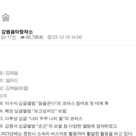
예솔
강원음악창작소
17건
55,795회
23-12-18 14:06
명 : 김예솔
 : 발라드
 : 김예솔(보컬)
소개
8. 
이수지 싱글앨범 
“
꿈을꾼다
”
의 코러스 참여로 첫 데뷔 후
6. 
혜은 싱글앨범 
“
보고싶어도
” 
보컬
3. 
다루성 싱글 
“
나의 우주 나의 별
”
의 코러스
0. 
김종석 싱글앨범 
“
순간
”
의 보컬 등 다양한 앨범에 참여하였고
 
2023
년에는 춘천시 소속의 버스커로 활동하며 활발한 활동을 하고 있다
.