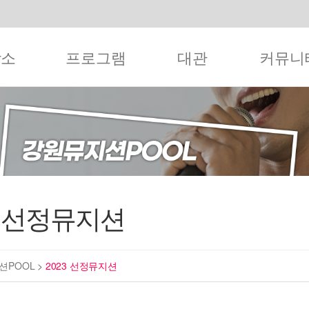
작소
프로그램
대관
커뮤니
3 선정뮤지션
션POOL
>
2023 선정뮤지션