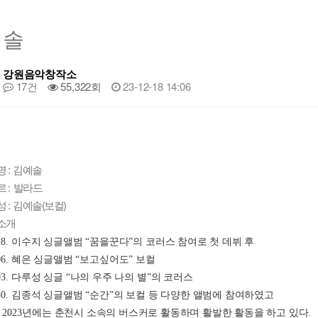
예솔
강원음악창작소
17건
55,322회
23-12-18 14:06
명 : 김예솔
 : 발라드
 : 김예솔(보컬)
소개
8. 
이수지 싱글앨범 
“
꿈을꾼다
”
의 코러스 참여로 첫 데뷔 후
6. 
혜은 싱글앨범 
“
보고싶어도
” 
보컬
3. 
다루성 싱글 
“
나의 우주 나의 별
”
의 코러스
0. 
김종석 싱글앨범 
“
순간
”
의 보컬 등 다양한 앨범에 참여하였고
 
2023
년에는 춘천시 소속의 버스커로 활동하며 활발한 활동을 하고 있다
.