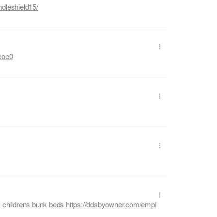
dleshield15/
coe0
s childrens bunk beds
https://ddsbyowner.com/empl