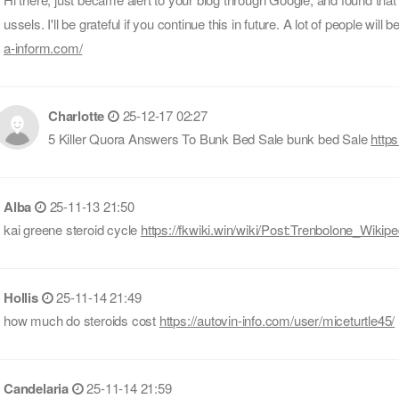
ussels. I'll be grateful if you continue this in future. A lot of people wil
a-inform.com/
Charlotte
25-12-17 02:27
5 Killer Quora Answers To Bunk Bed Sale bunk bed Sale
http
Alba
25-11-13 21:50
kai greene steroid cycle
https://fkwiki.win/wiki/Post:Trenbolone_Wikipe
Hollis
25-11-14 21:49
how much do steroids cost
https://autovin-info.com/user/miceturtle45/
Candelaria
25-11-14 21:59