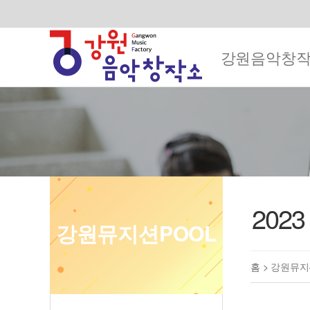
강원음악창
202
강원뮤지션POOL
홈 >
강원뮤지