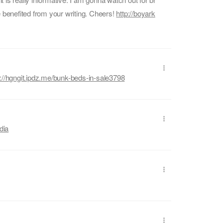
l be benefited from your writing. Cheers!
http://boyark
s://hgngit.ipdz.me/bunk-beds-in-sale3798
dia