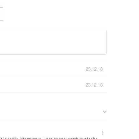
23.12.18
23.12.18
t is really informative. I am gonna watch out for br