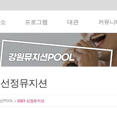
작소
프로그램
대관
커뮤니
3 선정뮤지션
션POOL
>
2023 선정뮤지션