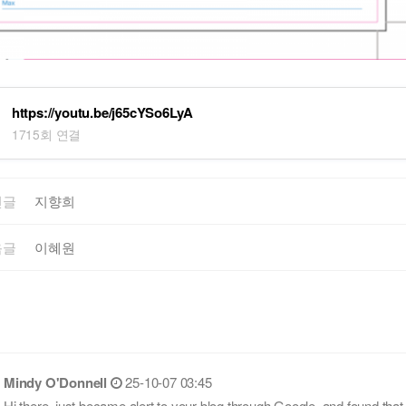
https://youtu.be/j65cYSo6LyA
1715회 연결
전글
지향희
음글
이혜원
Mindy O'Donnell
25-10-07 03:45
Hi there, just became alert to your blog through Google, and found that i