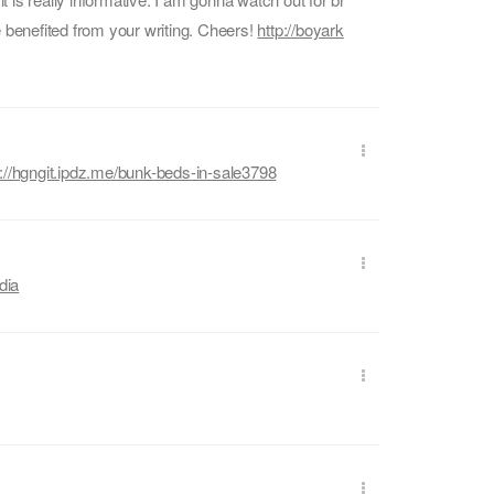
l be benefited from your writing. Cheers!
http://boyark
s://hgngit.ipdz.me/bunk-beds-in-sale3798
dia