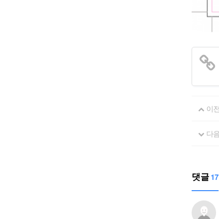
이
다
댓글
17