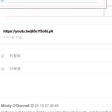
https://youtu.be/j65cYSo6LyA
1711회 연결
전글
지향희
음글
이혜원
Mindy O'Donnell
25-10-07 03:45
Hi there, just became alert to your blog through Google, and found that i