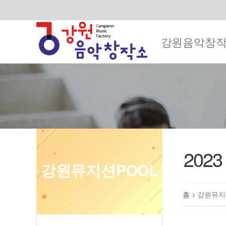
강원음악창
202
강원뮤지션POOL
홈 >
강원뮤지