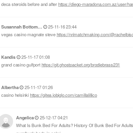
deca steroids before and after
https://diego-maradona.com.az/user/han
Susannah Bottom…
25-11-16 23:44
vegas casino magnate steve
https://nrimatchmaking.com/@rachelbis
Kandis
25-11-17 01:08
grand casino gulfport
https://git.ghostpacket.org/brodiebrass231
Albertha
25-11-17 01:26
casino helsinki
https://gitea.jobiglo.com/camillalillico
Angelica
25-12-17 04:21
What Is Bunk Bed For Adults? History Of Bunk Bed For Adult