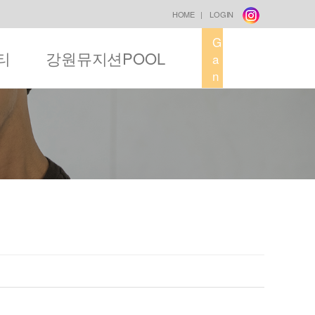
HOME
|
LOGIN
G
티
강원뮤지션POOL
a
n
g
w
o
n
M
u
s
i
c
F
a
c
t
o