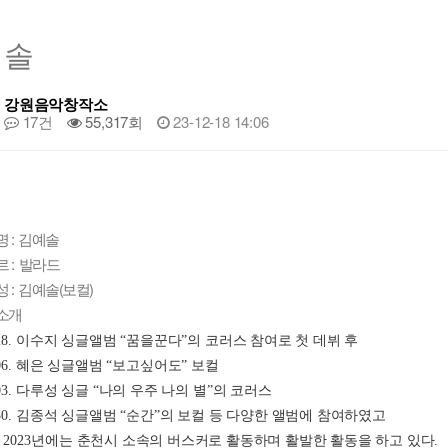
예솔
강원음악창작소
17건
55,317회
23-12-18 14:06
명 : 김예솔
 : 발라드
 : 김예솔(보컬)
소개
8. 
이수지 싱글앨범 
“
꿈을꾼다
”
의 코러스 참여로 첫 데뷔 후
6. 
혜은 싱글앨범 
“
보고싶어도
” 
보컬
3. 
다루성 싱글 
“
나의 우주 나의 별
”
의 코러스
0. 
김종석 싱글앨범 
“
순간
”
의 보컬 등 다양한 앨범에 참여하였고
 
2023
년에는 춘천시 소속의 버스커로 활동하며 활발한 활동을 하고 있다
.