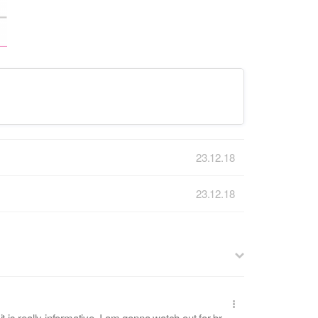
23.12.18
23.12.18
t is really informative. I am gonna watch out for br