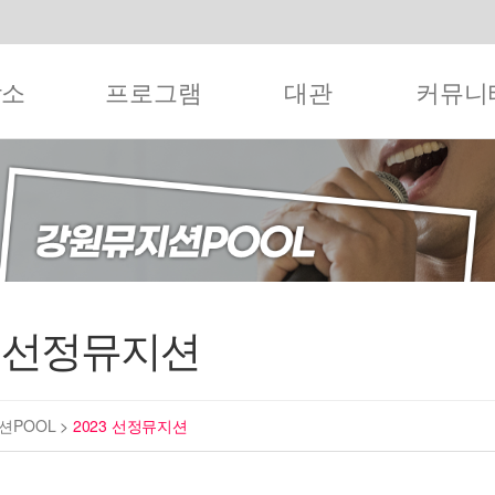
작소
프로그램
대관
커뮤니
3 선정뮤지션
션POOL
>
2023 선정뮤지션