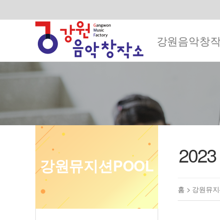
강원음악창
202
강원뮤지션POOL
홈 >
강원뮤지