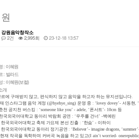
혜원
강원음악창작소
2건
2,995회
23-12-18 13:57
명 : 이혜원
 : 발라드
 : 이혜원(보컬)
소개
장르에 구애받지 않고
, 
편식하지 않고 음악을 하고자 하는 뮤지션입니다
.
재 인스타그램 음악 계정 
(@hyehye_sing) 
운영 중 
: ‘lovey dovey’- 
서동현
, 
춘천 공지천 버스킹 
: ‘someone like you’ - adele, ‘
폰서트
’- 10cm 
등
한국외국어대학교 동아리 박람회 공연 
: ‘
우주를 건너
’ -
백예린
 
한국외국어대학교 축제 가요제 본선 진출 
: ‘
한숨
’ - 
이하이
 
한국외국어대학교 동아리 정기공연 
: ‘Believer’- imagine dragons, ‘summer’-
현재 작곡을 독학하며 커버곡 녹음을 하고 있고
(I ain’t worried- onerepublic