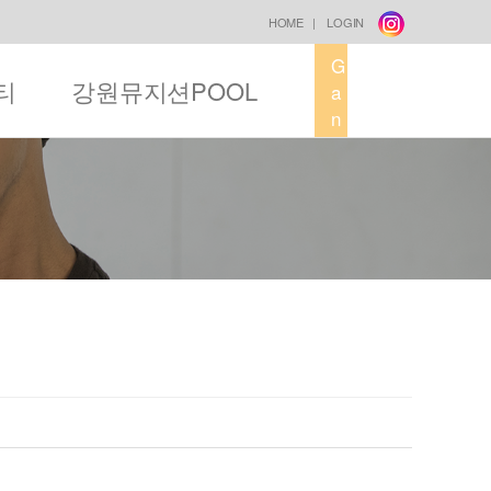
HOME
|
LOGIN
G
티
강원뮤지션POOL
a
n
g
w
o
n
M
u
s
i
c
F
a
c
t
o