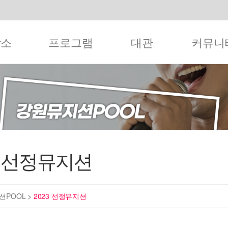
작소
프로그램
대관
커뮤니
3 선정뮤지션
션POOL
>
2023 선정뮤지션