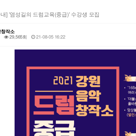
내] '염성길의 드럼교육(중급)' 수강생 모집
악창작소
29,565회
21-08-05 16:22