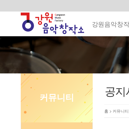
강원음악창
공지
커뮤니티
홈 >
커뮤니