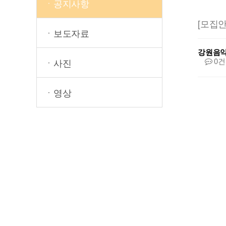
ㆍ공지사항
[모집안
ㆍ보도자료
강원음
0건
ㆍ사진
ㆍ영상