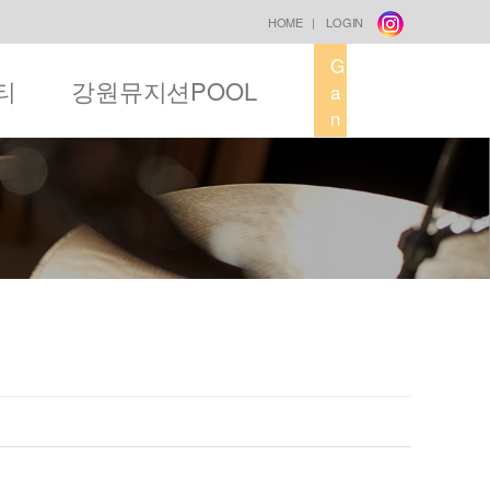
HOME
|
LOGIN
G
티
강원뮤지션POOL
a
n
g
w
o
n
M
u
s
i
c
F
a
c
t
o