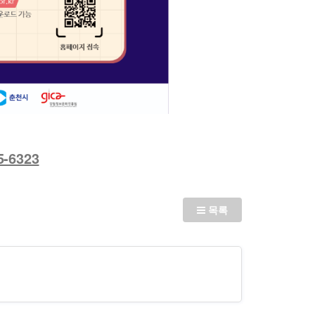
-6323
목록