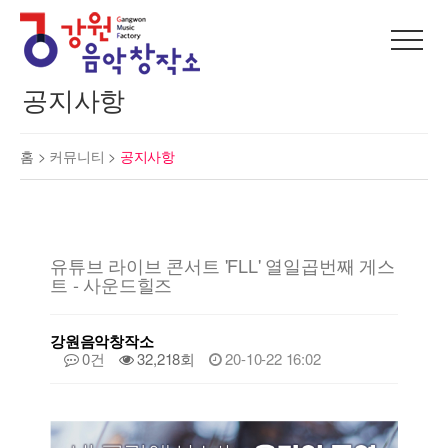
공지사항
홈 >
커뮤니티
>
공지사항
유튜브 라이브 콘서트 'FLL' 열일곱번째 게스
트 - 사운드힐즈
강원음악창작소
0건
32,218회
20-10-22 16:02