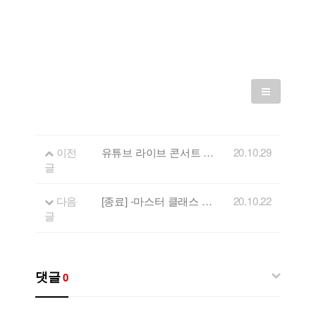
이전
유튜브 라이브 콘서트 'FLL' 열여덟번째 게스트 - Trio Alice
20.10.29
글
다음
[종료] -마스터 클래스 1회차- 기타리스트 박창곤 강연 안내
20.10.22
글
댓글
0