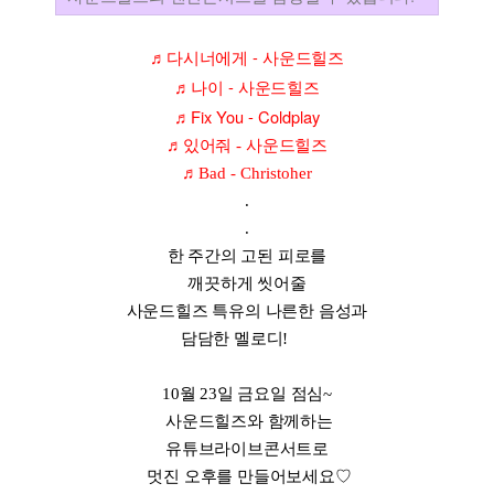
-
♬
다시너에게
사운드힐즈
-
♬
나이
사운드힐즈
Fix You - Coldplay
♬
♬
있어줘
-
사운드힐즈
♬
Bad - Christoher
.
.
한 주간의 고된 피로를
깨끗하게 씻어줄
사운드힐즈 특유의 나른한 음성과
담담한 멜로디!
10월 23일 금요일 점심~
사운드힐즈와 함께하는
유튜브라이브콘서트로
멋진 오후를 만들어보세요♡