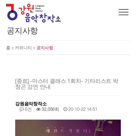
공지사항
홈 >
커뮤니티
>
공지사항
[종료] -마스터 클래스 1회차- 기타리스트 박
창곤 강연 안내
강원음악창작소
0건
32,056회
20-10-22 14:51