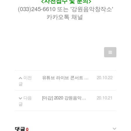
<사전접수 및 문의>
(033)245-6610 또는 '강원음악창작소'
카카오톡 채널
이전
유튜브 라이브 콘서트 'FLL' 열일곱번째 게스트 - 사운드힐즈
20.10.22
글
다음
[마감] 2020 강원음악창작소 도내공연 지원 사업 공고
20.10.21
글
댓글
0