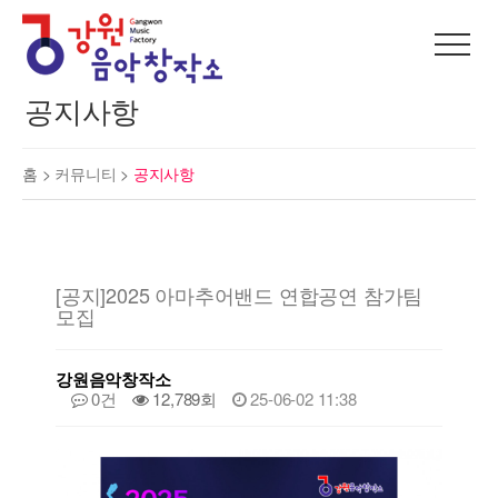
공지사항
홈 >
커뮤니티
>
공지사항
[공지]2025 아마추어밴드 연합공연 참가팀
모집
강원음악창작소
0건
12,789회
25-06-02 11:38