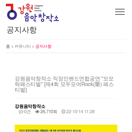
공지사항
홈 >
커뮤니티
>
공지사항
강원음악창작소 직장인밴드연합공연 "모모
락페스티벌" [제4회 모두모여Rock(樂) 페스
티벌]
강원음악창작소
0건
26,710회
22-10-14 11:28