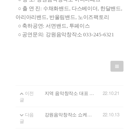
○
출 연 진:
수채화밴드
,
다스베이더
,
한달밴드
,
아리아리밴드
,
반울림밴드
,
노이즈팩토리
○
축하공연
:
서면밴드
,
투페이스
○
공연문의: 강원음악창작소 033-245-6321
이전
지역 음악창작소 대표 뮤지션이 함께하는 '2022 우리음악인 축제'로의 초대!
22.10.21
글
다음
강원음악창작소 쇼케이스&네트워킹 초청
22.10.13
글