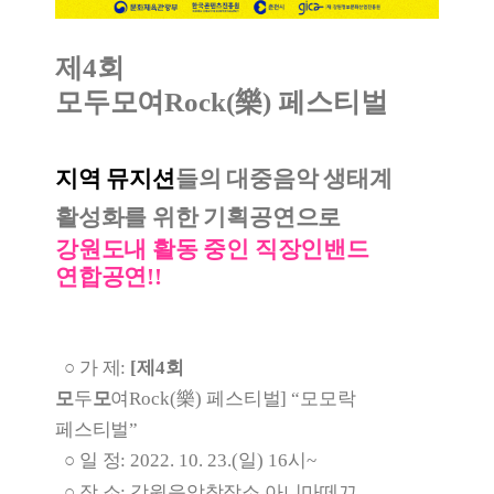
제
4
회
모두모여
Rock(
樂
)
페스티벌
지역 뮤지션
들의 대중음악 생태계
활성화를 위한 기획공연으로
강원도내 활동 중인 직장인밴드
연합공연!!
○
가 제
:
[
제
4
회
모
두
모
여
Rock(
樂
)
페스티벌
]
“
모모락
페스티벌
”
○
일 정
: 2022. 10. 23.(
일
) 16시~
○
장 소
:
강원음악창작소 아니마떼끄