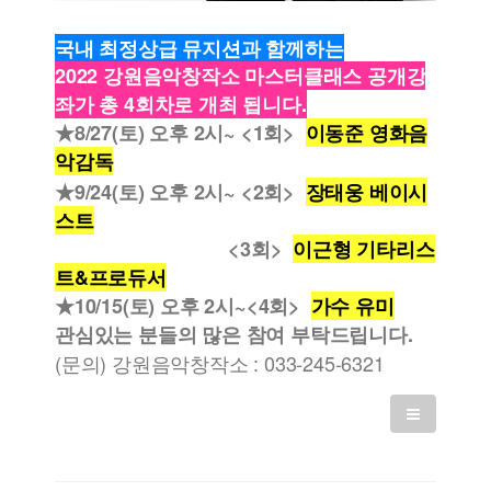
국내 최정상급 뮤지션과 함께하는
2022 강원음악창작소 마스터클래스 공개강
좌가 총 4회차로 개최 됩니다.
★8/27(토) 오후 2시~ <1회>
이동준 영화음
악감독
★
9/24(토) 오후 2시~ <2회>
장태웅 베이시
스트
<3회>
이근형 기타리스
트&프로듀서
★
10/15(토) 오후 2시~<4회>
가수 유미
관심있는 분들의 많은 참여 부탁드립니다.
(문의) 강원음악창작소 : 033-245-6321