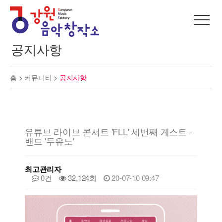
공지사항
홈 >
커뮤니티
>
공지사항
유튜브 라이브 콘서트 'FLL' 세번째 게스트 -
밴드 '두유노'
최고관리자
0건
32,124회
20-07-10 09:47