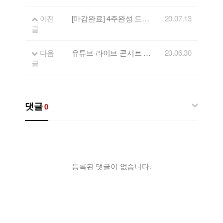
이전
[마감완료] 4주완성 드럼강좌 신청안내!
20.07.13
글
다음
유튜브 라이브 콘서트 'FLL' 두번째 게스트 - 모던다락방
20.06.30
글
댓글
0
등록된 댓글이 없습니다.