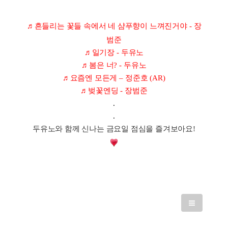
♬
흔들리는 꽃들 속에서
네 샴푸향이 느껴진거야
-
장
범준
♬
일기장
-
두유노
♬
봄은 너
? -
두유노
♬
요즘엔 모든게
–
정준호
(AR)
♬
벚꽃엔딩
-
장범준
.
.
두유노와 함께 신나는 금요일 점심을 즐겨보아요!