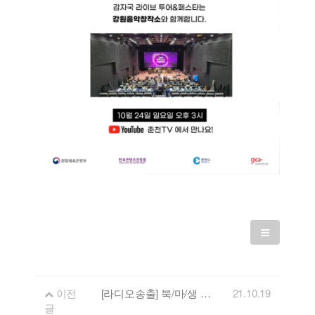
이전
[라디오송출] 북/마/생 나눔 콘서트 개최 안내
21.10.19
글