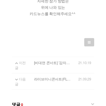
자세한 참가 방법은
위에 나와 있는
카드뉴스를 확인해주세요^^
이전
[비대면 콘서트] '감자국 페스타' 개최 안내
21.10.19
글
다음
라이브미니콘서트(FLL) 16회 출연자 - 이태영 밴드
21.09.29
글
댓글
0